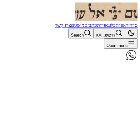
סדרות
שו״ת
בלוג
אודות
כתבים
מושגים
צרו קשר
חיפוש...
⌘K
Search
Open menu