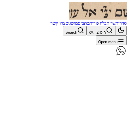
סדרות
שו״ת
בלוג
אודות
כתבים
מושגים
צרו קשר
חיפוש...
⌘K
Search
Open menu