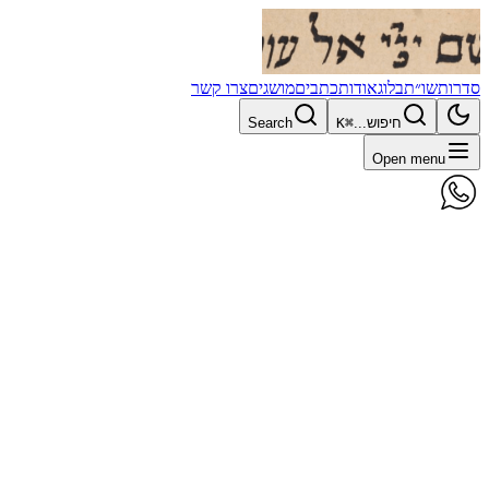
סדרות
שו״ת
בלוג
אודות
כתבים
מושגים
צרו קשר
חיפוש...
⌘K
Search
Open menu