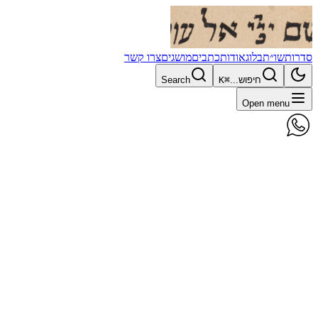
סדרות
שו״ת
בלוג
אודות
כתבים
מושגים
צרו קשר
חיפוש...
⌘K
Search
Open menu