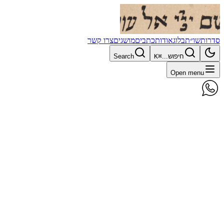
סדרות
שו״ת
בלוג
אודות
כתבים
מושגים
צרו קשר
חיפוש...
⌘K
Search
Open menu