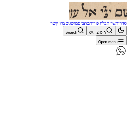
סדרות
שו״ת
בלוג
אודות
כתבים
מושגים
צרו קשר
חיפוש...
⌘K
Search
Open menu