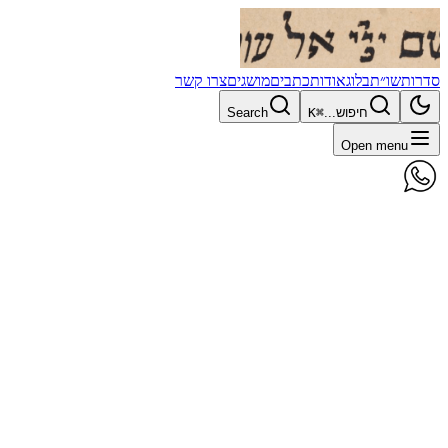
סדרות
שו״ת
בלוג
אודות
כתבים
מושגים
צרו קשר
חיפוש...
⌘K
Search
Open menu