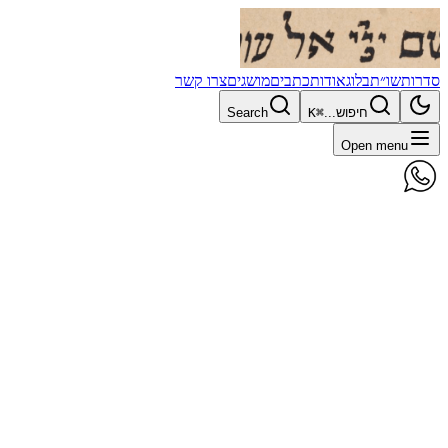
סדרות
שו״ת
בלוג
אודות
כתבים
מושגים
צרו קשר
חיפוש...
⌘K
Search
Open menu