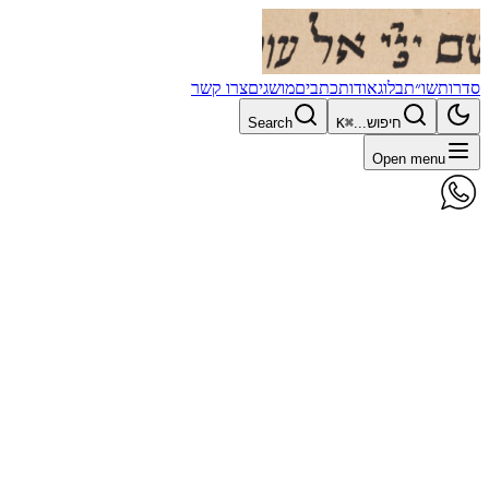
סדרות
שו״ת
בלוג
אודות
כתבים
מושגים
צרו קשר
חיפוש...
⌘K
Search
Open menu