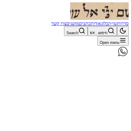
סדרות
שו״ת
בלוג
אודות
כתבים
מושגים
צרו קשר
חיפוש...
⌘K
Search
Open menu