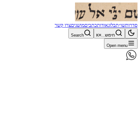
סדרות
שו״ת
בלוג
אודות
כתבים
מושגים
צרו קשר
חיפוש...
⌘K
Search
Open menu