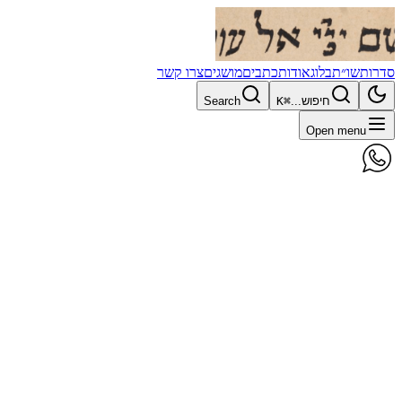
סדרות
שו״ת
בלוג
אודות
כתבים
מושגים
צרו קשר
חיפוש...
⌘K
Search
Open menu