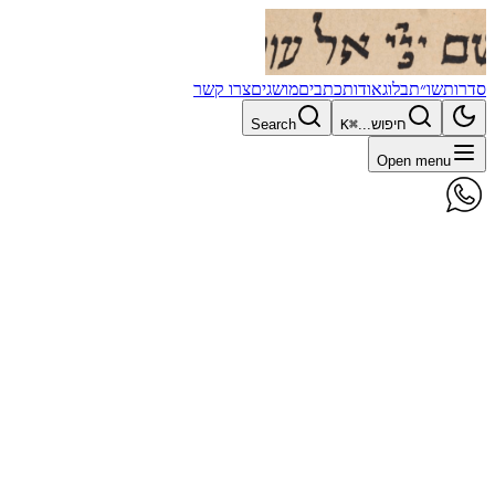
סדרות
שו״ת
בלוג
אודות
כתבים
מושגים
צרו קשר
חיפוש...
⌘K
Search
Open menu