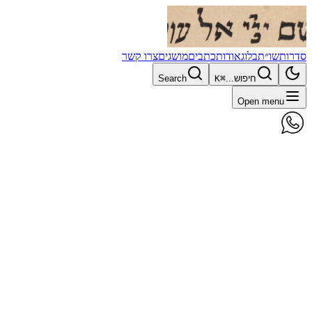
סדרות
שו״ת
בלוג
אודות
כתבים
מושגים
צרו קשר
חיפוש...
⌘K
Search
Open menu