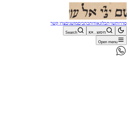
סדרות
שו״ת
בלוג
אודות
כתבים
מושגים
צרו קשר
חיפוש...
⌘K
Search
Open menu