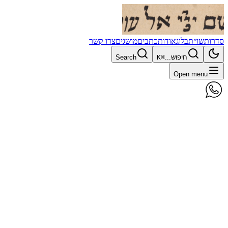
סדרות
שו״ת
בלוג
אודות
כתבים
מושגים
צרו קשר
חיפוש...
⌘K
Search
Open menu