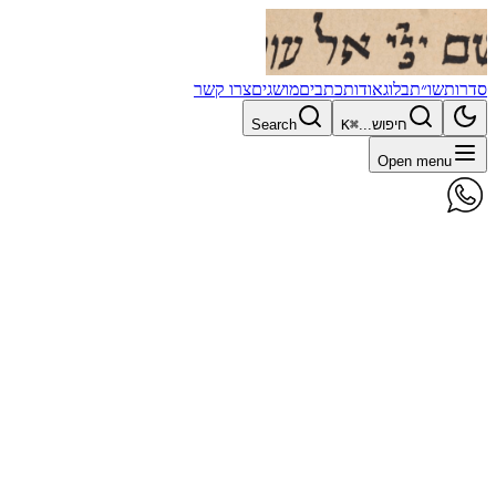
סדרות
שו״ת
בלוג
אודות
כתבים
מושגים
צרו קשר
חיפוש...
⌘K
Search
Open menu