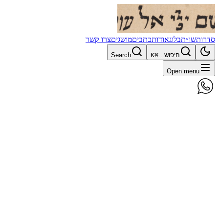
סדרות
שו״ת
בלוג
אודות
כתבים
מושגים
צרו קשר
חיפוש...
⌘K
Search
Open menu