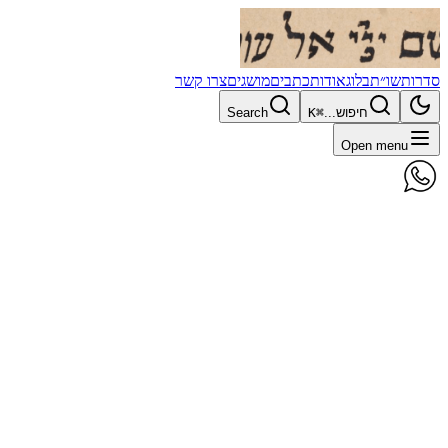
סדרות
שו״ת
בלוג
אודות
כתבים
מושגים
צרו קשר
חיפוש...
⌘K
Search
Open menu