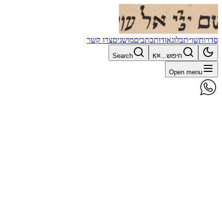
סדרות
שו״ת
בלוג
אודות
כתבים
מושגים
צרו קשר
חיפוש...
⌘K
Search
Open menu