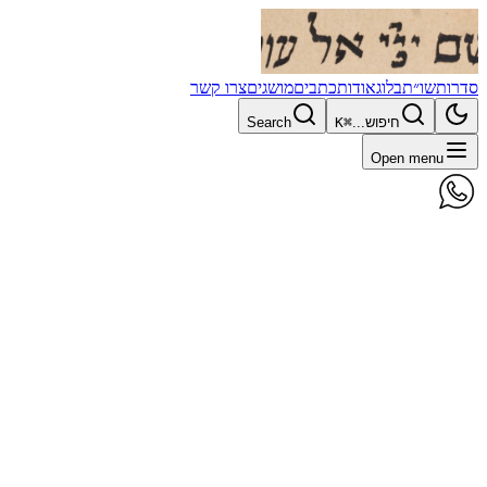
סדרות
שו״ת
בלוג
אודות
כתבים
מושגים
צרו קשר
חיפוש...
⌘K
Search
Open menu