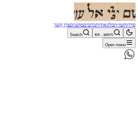
סדרות
שו״ת
בלוג
אודות
כתבים
מושגים
צרו קשר
חיפוש...
⌘K
Search
Open menu