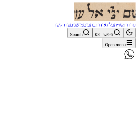
סדרות
שו״ת
בלוג
אודות
כתבים
מושגים
צרו קשר
חיפוש...
⌘K
Search
Open menu