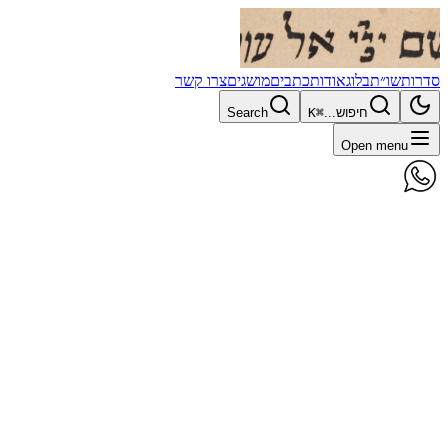
סדרות
שו״ת
בלוג
אודות
כתבים
מושגים
צרו קשר
חיפוש...
⌘K
Search
Open menu