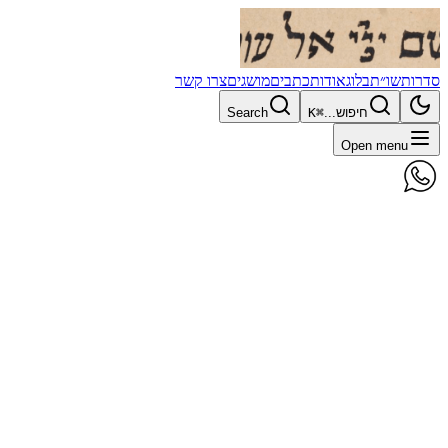
סדרות
שו״ת
בלוג
אודות
כתבים
מושגים
צרו קשר
חיפוש...
⌘K
Search
Open menu