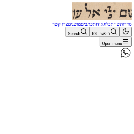
סדרות
שו״ת
בלוג
אודות
כתבים
מושגים
צרו קשר
חיפוש...
⌘K
Search
Open menu