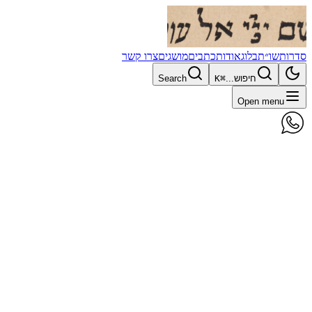
סדרות
שו״ת
בלוג
אודות
כתבים
מושגים
צרו קשר
חיפוש...
⌘K
Search
Open menu