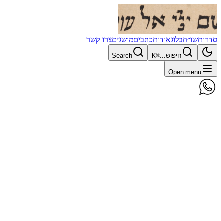
סדרות
שו״ת
בלוג
אודות
כתבים
מושגים
צרו קשר
חיפוש...
⌘K
Search
Open menu