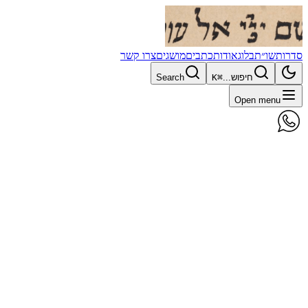
סדרות
שו״ת
בלוג
אודות
כתבים
מושגים
צרו קשר
חיפוש...
⌘K
Search
Open menu