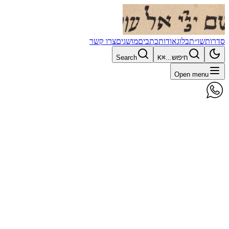
סדרות
שו״ת
בלוג
אודות
כתבים
מושגים
צרו קשר
חיפוש...
⌘K
Search
Open menu