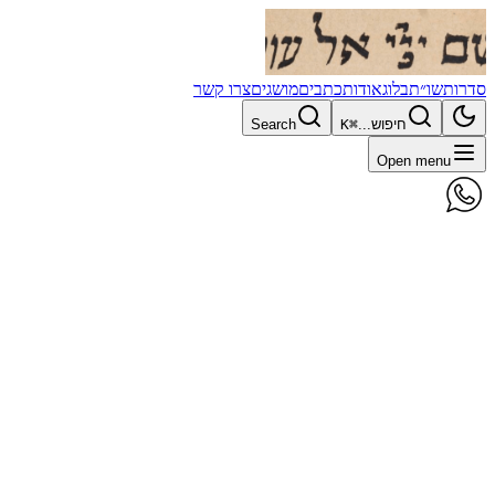
סדרות
שו״ת
בלוג
אודות
כתבים
מושגים
צרו קשר
חיפוש...
⌘K
Search
Open menu