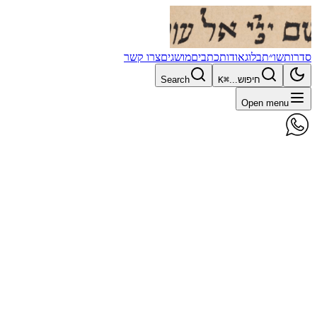
סדרות
שו״ת
בלוג
אודות
כתבים
מושגים
צרו קשר
חיפוש...
⌘K
Search
Open menu