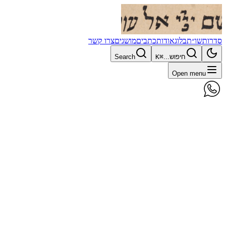
סדרות
שו״ת
בלוג
אודות
כתבים
מושגים
צרו קשר
חיפוש...
⌘K
Search
Open menu