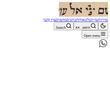
סדרות
שו״ת
בלוג
אודות
כתבים
מושגים
צרו קשר
חיפוש...
⌘K
Search
Open menu