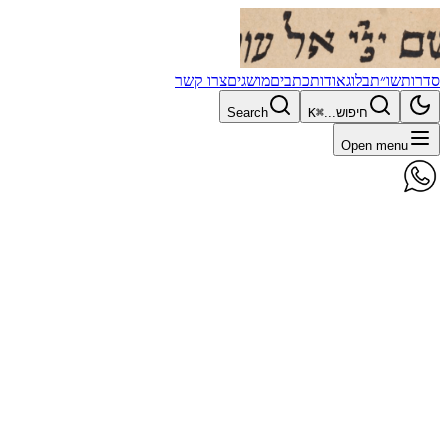
סדרות
שו״ת
בלוג
אודות
כתבים
מושגים
צרו קשר
חיפוש...
⌘K
Search
Open menu