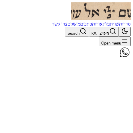
סדרות
שו״ת
בלוג
אודות
כתבים
מושגים
צרו קשר
חיפוש...
⌘K
Search
Open menu