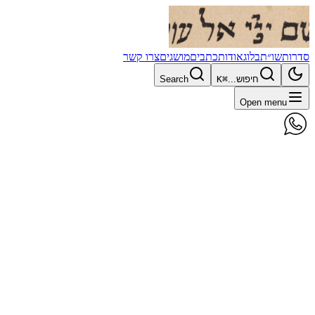
סדרות
שו״ת
בלוג
אודות
כתבים
מושגים
צרו קשר
חיפוש...
⌘K
Search
Open menu