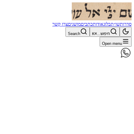
סדרות
שו״ת
בלוג
אודות
כתבים
מושגים
צרו קשר
חיפוש...
⌘K
Search
Open menu