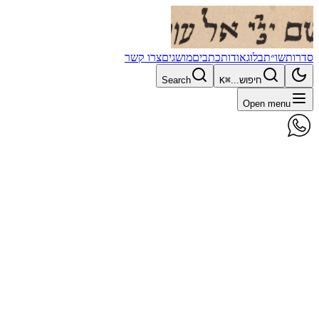
סדרות
שו״ת
בלוג
אודות
כתבים
מושגים
צרו קשר
חיפוש...
⌘K
Search
Open menu