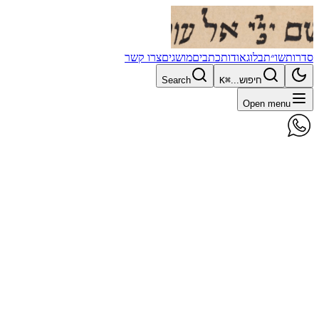
סדרות
שו״ת
בלוג
אודות
כתבים
מושגים
צרו קשר
חיפוש...
⌘K
Search
Open menu