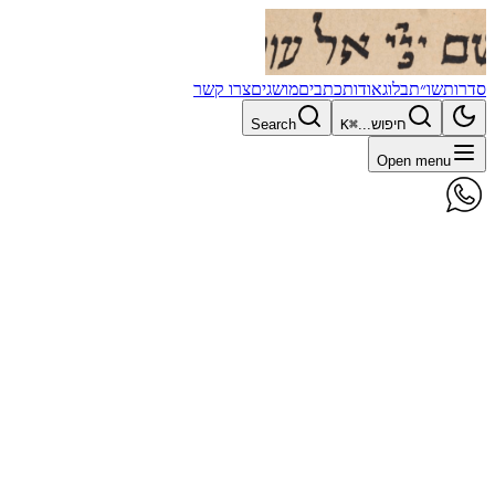
סדרות
שו״ת
בלוג
אודות
כתבים
מושגים
צרו קשר
חיפוש...
⌘K
Search
Open menu