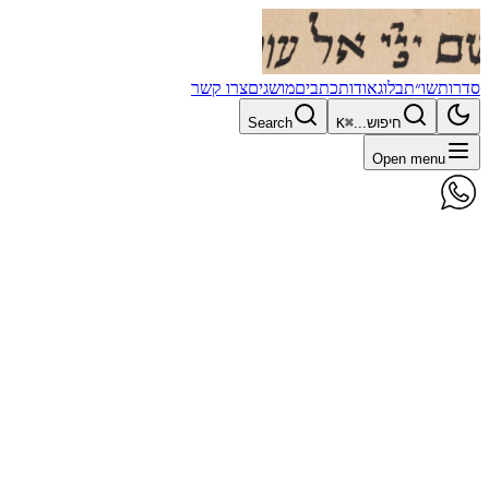
סדרות
שו״ת
בלוג
אודות
כתבים
מושגים
צרו קשר
חיפוש...
⌘K
Search
Open menu