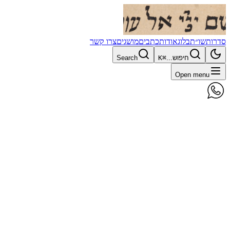
סדרות
שו״ת
בלוג
אודות
כתבים
מושגים
צרו קשר
חיפוש...
⌘K
Search
Open menu