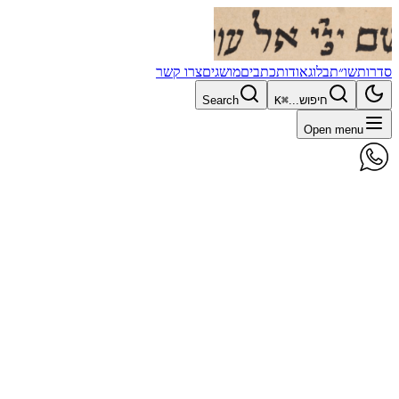
סדרות
שו״ת
בלוג
אודות
כתבים
מושגים
צרו קשר
חיפוש...
⌘K
Search
Open menu