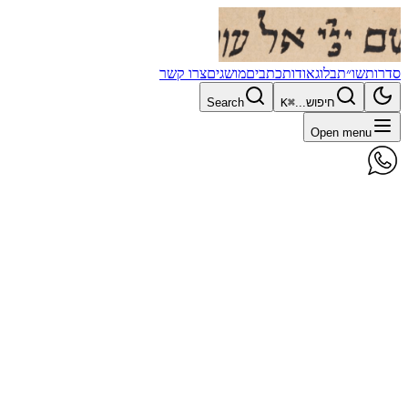
סדרות
שו״ת
בלוג
אודות
כתבים
מושגים
צרו קשר
חיפוש...
⌘K
Search
Open menu